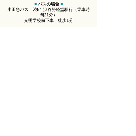
■
バス​の場合
■
小田急バス 渋54 渋谷発経堂駅行（乗車時
間21分）
光明学校前下車 徒歩1分
世田谷区基幹相談支援センター